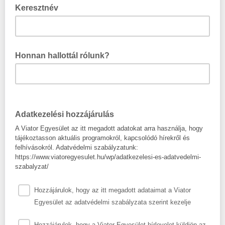
Keresztnév
Honnan hallottál rólunk?
Adatkezelési hozzájárulás
A Viator Egyesület az itt megadott adatokat arra használja, hogy
tájékoztasson aktuális programokról, kapcsolódó hírekről és
felhívásokról. Adatvédelmi szabályzatunk:
https://www.viatoregyesulet.hu/wp/adatkezelesi-es-adatvedelmi-
szabalyzat/
Hozzájárulok, hogy az itt megadott adataimat a Viator
Egyesület az adatvédelmi szabályzata szerint kezelje
Hozzájárulok, hogy a Viator Egyesület hírlevelet küldjön az